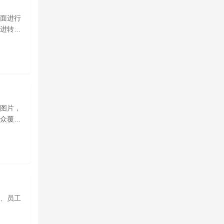
面进行
进转化
图片，
众覆盖
、员工