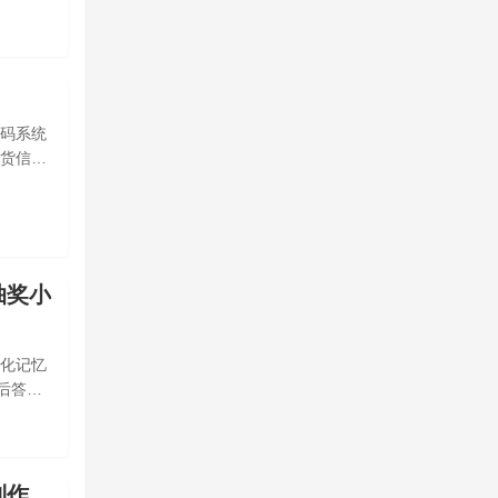
码系统
货信息
抽奖小
化记忆
后答题
制作