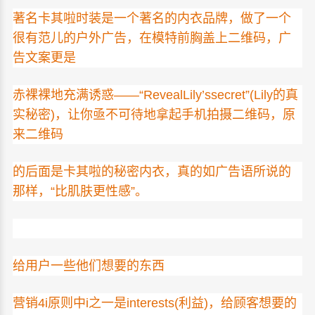
著名
卡其啦时装是一个著名的内
衣品牌，做了一个
很有范儿的户外广告，在模特前胸盖上二维码，广
告文案更是
赤裸裸地充满诱惑——“RevealLily’ssecret”(Lily的真
实秘密)，让你亟不可待地拿起手机拍摄二维码，原
来二维码
的后面是
卡其啦
的秘密内衣，真的如广告语所说的
那样，“比肌肤更性感”。
给用户一些他们想要的东西
营销4i原则中i之一是interests(利益)，给顾客想要的