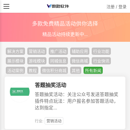
注册 / 登录
多款免费精品活动供你选择
精品活动持续更新中...
解决方案
营销活动
推广活动
辅助应用
行业功能
展示模块
游戏模块
同城信息
微信商城
行业快讯
活动案例
教程
微信积分商城
其他
所有新闻
答题抽奖活动
答题抽奖活动：关注公众号发送答题抽奖
插件特点玩法：用户报名参加答题活动，
达到指定…
行业:
营销活动