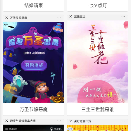
结婚请柬
七夕点灯
万圣节躲恶魔
三生三世我是谁