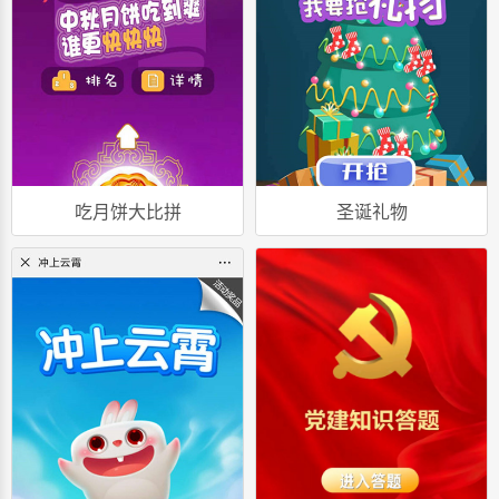
吃月饼大比拼
圣诞礼物