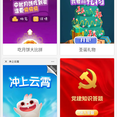
吃月饼大比拼
圣诞礼物