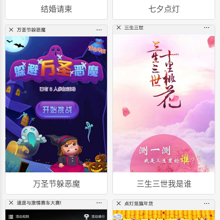
结婚请柬
七夕点灯
万圣节躲恶魔
三生三世我是谁