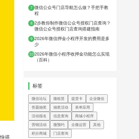
微信公众号门店导航怎么做？手把手教
7
程
2步教你制作微信公众号授权门店查询？
8
微信公众号授权门店查询搭建指南
2026年微信押金小程序开发的费用是多
9
少
2026年微信小程序收押金功能怎么实现
10
（百科）
标签
微信论坛
微租赁
提货卡
企业微信
答题抽奖
抽奖活动
表单应用
活动报名
信息查询
商城小程序
营销活动
微预约
企微运营
其他
积分商城
门店查询
快搭