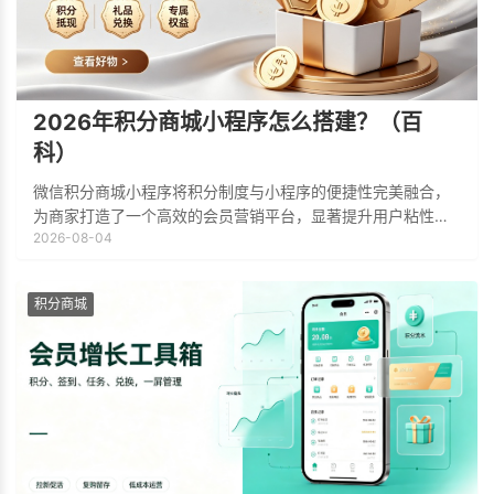
2026年积分商城小程序怎么搭建？（百
科）
微信积分商城小程序将积分制度与小程序的便捷性完美融合，
为商家打造了一个高效的会员营销平台，显著提升用户粘性与
2026-08-04
忠诚度。通过签到、消费、分享等多样化的积分奖励机制，鼓
励用户在平台内持续互动和消费。当用户积
积分商城