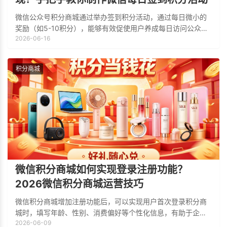
微信公众号积分商城通过举办签到积分活动，通过每日微小的
奖励（如5-10积分），能够有效促使用户养成每日访问公众号
2026-06-16
的习惯。这种看似简单的互动，不仅提升了公众号的日活跃度
（DAU），还让用户在每日打卡的过
积分商城
微信积分商城如何实现登录注册功能？
2026微信积分商城运营技巧
微信积分商城增加注册功能后，可以实现用户首次登录积分商
城时，填写年龄、性别、消费偏好等个性化信息，有助于企业
2026-06-09
构建精准的用户画像，为后续的精准营销、定向发放积分奖励