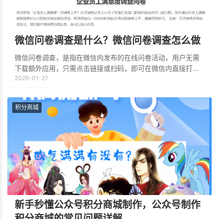
微信问卷调查是什么？微信问卷调查怎么做
微信问卷调查，是指在微信内发布的在线问卷活动，用户无需
下载额外应用，只需点击链接或扫码，即可在微信内直接打开
2026-01-27
问卷页面，快速作答并提交。微信问卷调查活动支持多种题型
（单选、多选、填空、评分、文件上传等）
积分商城
新手秒懂公众号积分商城制作，公众号制作
积分商城的常见问题详解