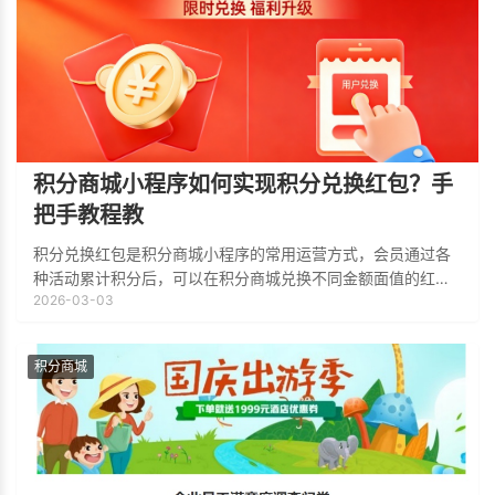
积分商城小程序如何实现积分兑换红包？手
把手教程教
积分兑换红包是积分商城小程序的常用运营方式，会员通过各
种活动累计积分后，可以在积分商城兑换不同金额面值的红
2026-03-03
包，兑换后红包直接发送到微信钱包，和传统的兑换礼品方式
比，兑换红包更加简单直接，能激发用户的参
积分商城