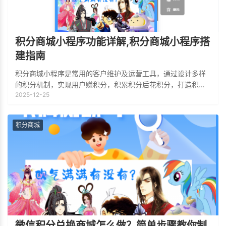
积分商城小程序功能详解,积分商城小程序搭
建指南
积分商城小程序是常用的客户维护及运营工具，通过设计多样
的积分机制，实现用户赚积分，积累积分后花积分，打造积分
2025-12-25
闭环营销，从而提升用户粘性、促进复购、增强品牌忠诚度，
下面小编详细介绍一下积分商城的常用功能
积分商城
微信积分兑换商城怎么做？简单步骤教你制