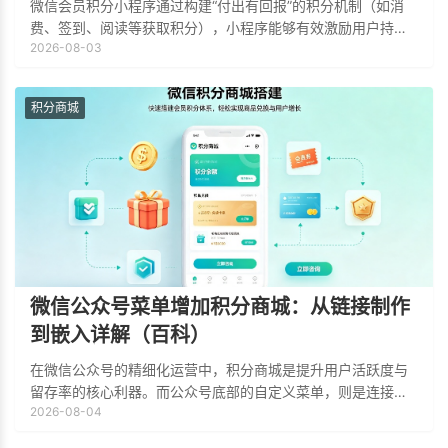
微信会员积分小程序通过构建“付出有回报”的积分机制（如消
费、签到、阅读等获取积分），小程序能够有效激励用户持续
2026-08-03
互动。结合会员等级制度与积分排行榜，能够激发用户的竞争
心理和消费欲望，从而增强用户对品牌的
积分商城
微信公众号菜单增加积分商城：从链接制作
到嵌入详解（百科）
在微信公众号的精细化运营中，积分商城是提升用户活跃度与
留存率的核心利器。而公众号底部的自定义菜单，则是连接用
2026-08-04
户与积分商城最直接的流量入口。将积分商城无缝嵌入公众号
菜单，不仅能缩短用户的操作路径，还能有