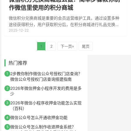
作微信里使用的积分商城
微信积分兑换商城是重要的会员运营维护工具，通过设置多种
途径获得积分，用户获取积分后，在积分商城进行礼品兑换，
2025-12-22
引导用户长期留存、持续互动，逐步从普通用户转化为忠实粉
丝甚至品牌倡导者，下面小编详细介绍一下
1
2
下一页»
尾页
热门推荐
2步教你制作微信公众号授权门店查询？
1
微信公众号授权门店查询搭建指南
2026年微信押金小程序开发的费用是多
2
少
2026年微信小程序收押金功能怎么实现
3
（百科）
微信公众号怎么开通收押金功能
4
微信公众号怎么制作收退押金系统？
5