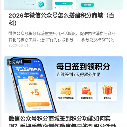
2026年微信公众号怎么搭建积分商城（百
科）
微信公众号积分商城是提升用户活跃度、促进内容消费与商业
转化的核心工具，通过“行为获取积分——积分兑换权益”的闭环
2026-08-01
设计，能够有效沉淀用户资产。本文将系统梳理微信公众号积
分商城的搭建全流程，并结合真实商业
积分商城
微信公众号积分商城签到积分功能如何实
现？手把手教你制作微信每日签到积分活动