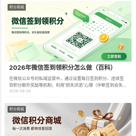
积分商城
2026年微信签到领积分怎么做（百科）
在微信公众号的私域运营中，通过设置每日签到积分、连续签
到积分额外奖励等机制，利用“损失厌恶”心理（中断签到会失去
2026-08-06
额外奖励）促使用户每天习惯性点开公众号，有效提升公众号
的日活跃用户数（DAU）。签到获得
积分商城