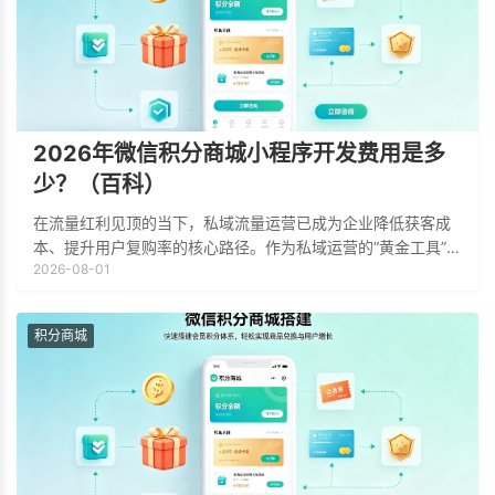
2026年微信积分商城小程序开发费用是多
少？（百科）
在流量红利见顶的当下，私域流量运营已成为企业降低获客成
本、提升用户复购率的核心路径。作为私域运营的“黄金工具”，
2026-08-01
微信积分商城小程序凭借无需下载、即用即走且能与微信生态
无缝打通的优势，正被越来越多企业纳
积分商城