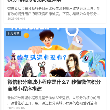
微信公众号积分商城是目前比较主流的用户维护运营工具，能
有效的提升用户的活跃度和忠诚度，下面小编就公众号积分商
2026-08-04
城常见的问题及制作方法进行详细的讲解，帮助更多的新手运
营者搭建自己的积分商城。
积分商城
微信积分商城小程序是什么？秒懂微信积分
商城小程序搭建
微信积分商城小程序是基于微信APP运行，以积分为核心的用
户运营维护工具，用户通过积分商城小程序的各项营销活动累
2026-08-05
计积分，利用累积的积分进行礼品兑换或者使用积分进行抽