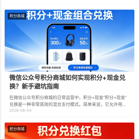
及优化营销策略提供数据依据，那么要如何
积分商城
微信公众号积分商城如何实现积分+现金兑
换？新手避坑指南
在微信公众号积分商城的日常运营中，积分+现金“积分+现金”
兑换是一种非常高效的混合支付模式。简单来说，它允许用户
2026-08-04
在兑换商品时，一部分用积分抵扣，另一部分支付现金。那么
要如何实现这种方式呢？下面小编详细
积分商城