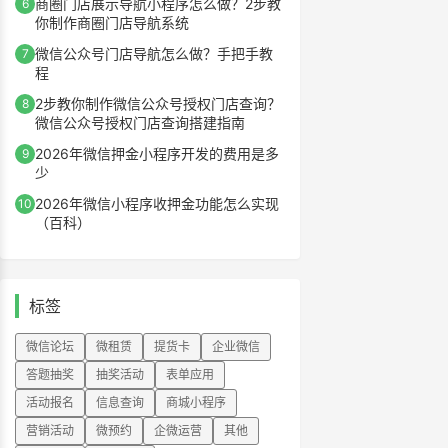
商圈门店展示导航小程序怎么做？2步教
6
你制作商圈门店导航系统
微信公众号门店导航怎么做？手把手教
7
程
2步教你制作微信公众号授权门店查询？
8
微信公众号授权门店查询搭建指南
2026年微信押金小程序开发的费用是多
9
少
2026年微信小程序收押金功能怎么实现
10
（百科）
标签
微信论坛
微租赁
提货卡
企业微信
答题抽奖
抽奖活动
表单应用
活动报名
信息查询
商城小程序
营销活动
微预约
企微运营
其他