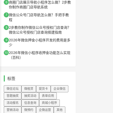
商圈门店展示导航小程序怎么做？2步教
6
你制作商圈门店导航系统
微信公众号门店导航怎么做？手把手教
7
程
2步教你制作微信公众号授权门店查询？
8
微信公众号授权门店查询搭建指南
2026年微信押金小程序开发的费用是多
9
少
2026年微信小程序收押金功能怎么实现
10
（百科）
标签
微信论坛
微租赁
提货卡
企业微信
答题抽奖
抽奖活动
表单应用
活动报名
信息查询
商城小程序
营销活动
微预约
企微运营
其他