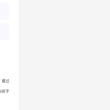
，通过
内容字