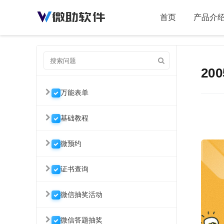
首页
产品介
20
万能表单
基础教程
微预约
证书查询
微信抽奖活动
微信答题抽奖