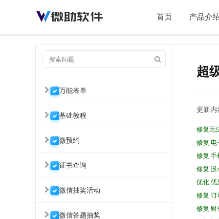
首页
产品介
超级
万能表单
更新内
基础教程
修复无
微预约
修复 
修复 
证书查询
修复 
优化 
微信抽奖活动
修复 
修复 
微信答题抽奖