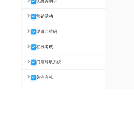
优惠券助手
营销活动
渠道二维码
在线考试
门店导航系统
关注有礼
微信好评返现
武汉微助云软件开发有限公司 联系电话 027-63376568
微信文章推广/朋友圈广告
地址：武汉江汉区长青1路汉口传奇2栋5层
租赁系统
Powered by www.sdsdsoft.com 2015-2026 微助 备案号
鄂ICP备16018