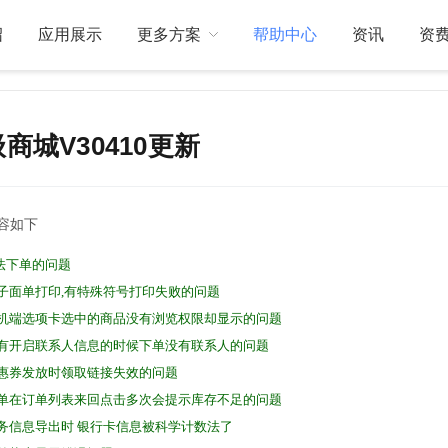
绍
应用展示
更多方案
帮助中心
资讯
资
商城V30410更新
关于我们
订制开发
容如下
法下单的问题
电子面单打印,有特殊符号打印失败的问题
手机端选项卡选中的商品没有浏览权限却显示的问题
没有开启联系人信息的时候下单没有联系人的问题
优惠券发放时领取链接失效的问题
订单在订单列表来回点击多次会提示库存不足的问题
财务信息导出时 银行卡信息被科学计数法了