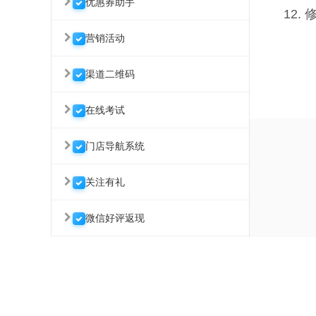
优惠券助手
12.
营销活动
渠道二维码
在线考试
门店导航系统
关注有礼
微信好评返现
微信文章推广/朋友圈广告
武汉微助云软件开发有限公司 联系电话 027-63376568
租赁系统
地址：武汉江汉区长青1路汉口传奇2栋5层