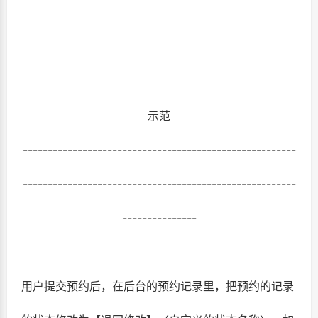
示范
-------------------------------------------------------
-------------------------------------------------------
---------------
用户提交预约后，在后台的预约记录里，把预约的记录