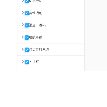
优惠券助手
营销活动
渠道二维码
在线考试
门店导航系统
关注有礼
微信好评返现
武汉微助云软件开发有限公司 联系电话 027-63376568
微信文章推广/朋友圈广告
地址：武汉江汉区长青1路汉口传奇2栋5层
租赁系统
Powered by www.sdsdsoft.com 2015-2026 微助 备案号
鄂ICP备16018