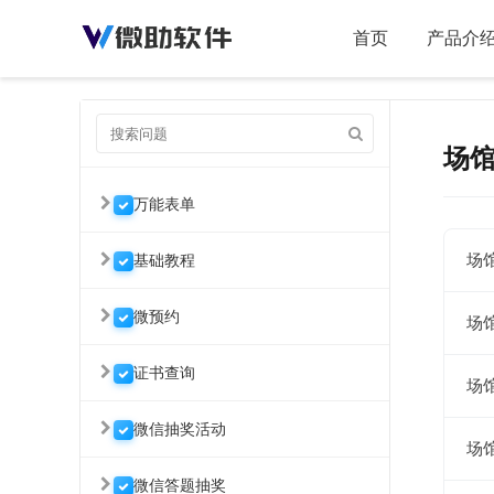
首页
产品介
场
万能表单
场
基础教程
微预约
场
证书查询
场
微信抽奖活动
场
微信答题抽奖